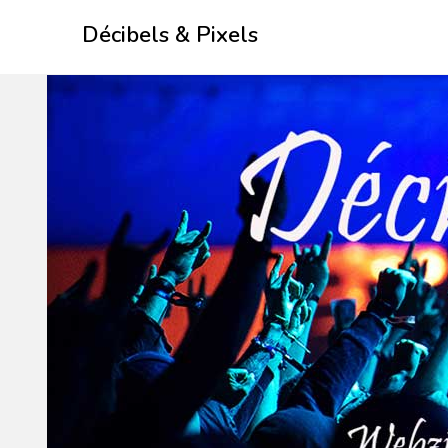
Skip
Décibels & Pixels
to
content