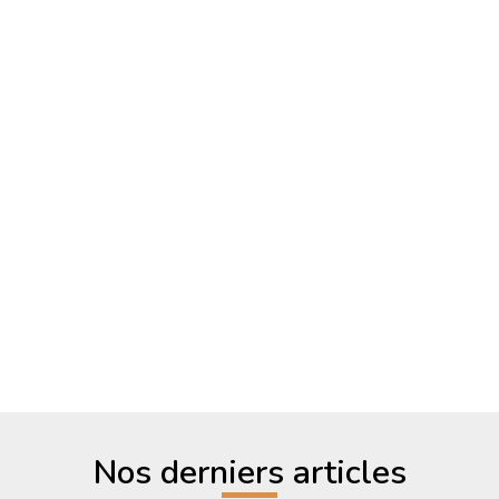
MOTOCULTOR 2026 : LE PLAN
DU SITE
Comme chaque année, le Motocultor, à l’instar de la
plupart des autres grands festivals, reprend son
architecture générale tout en lui ajoutant quelques
nouveautés. Voici donc le plan du site millésimé
2026.
Lire la suite
Nos derniers articles