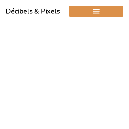
Décibels & Pixels
DÉCIBELS & PIXELS
Musique et
photograph