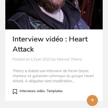
Interview vidéo : Heart
Attack
Posted on
13 juin 2022
by
Kikevist Thierry
Thierry a réalisé une interview de Kevin Geyer,
chanteur et guitariste rythmique du groupe Heart
Attack. A déguster sans modération…
Interviews vidéo
,
Templates
+