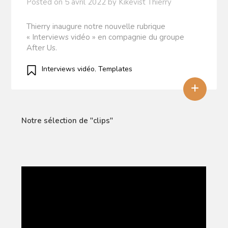
Posted on
5 avril 2022
by
Kikevist Thierry
Thierry inaugure notre nouvelle rubrique
« Interviews vidéo » en compagnie du groupe
After Us.
Interviews vidéo
,
Templates
+
Notre sélection de "clips"