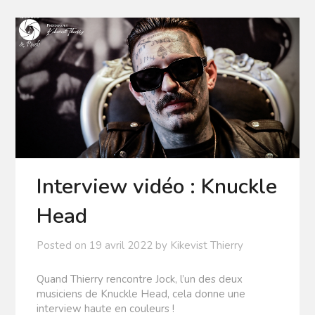
Interview vidéo : Knuckle
Head
Posted on
19 avril 2022
by
Kikevist Thierry
Quand Thierry rencontre Jock, l’un des deux
musiciens de Knuckle Head, cela donne une
interview haute en couleurs !