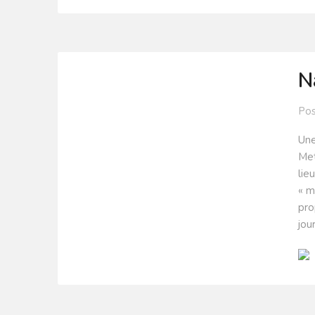
N
Po
Une
Met
lie
« m
pro
jou