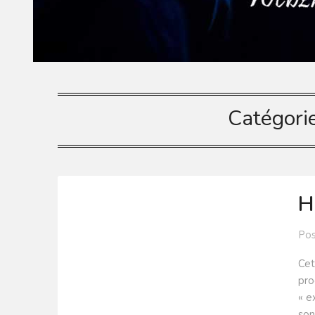
Catégori
H
Po
Cet
pro
« e
son